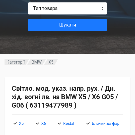
Тип товара
Шукати
Категорії
BMW
X5
Світло. мод. указ. напр. рух. / Дн.
хід. вогні лв. на BMW X5 / X6 G05 /
G06 ( 63119477989 )
X5
X6
Restal
Блочки до фар