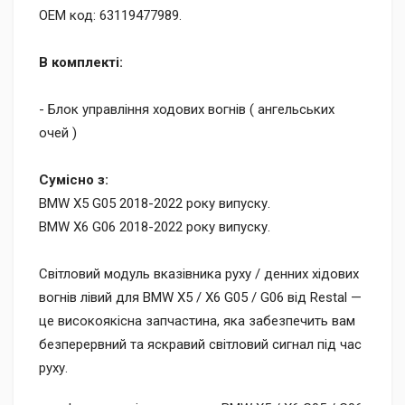
OEM код: 63119477989.
В комплекті:
- Блок управління ходових вогнів ( ангельських
очей )
Cумісно з:
BMW X5 G05 2018-2022 року випуску.
BMW X6 G06 2018-2022 року випуску.
Світловий модуль вказівника руху / денних хідових
вогнів лівий для BMW X5 / X6 G05 / G06 від Restal —
це високоякісна запчастина, яка забезпечить вам
безперервний та яскравий світловий сигнал під час
руху.