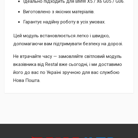
Ідеально підходить для BMW X5 / X6 G05 / G06.
Виготовлено з якісних матеріалів.
Гарантує надійну роботу в усіх умовах.
Цей модуль встановлюється легко і швидко,
допомагаючи вам підтримувати безпеку на дорозі.
Не втрачайте часу — замовляйте світловий модуль
вказівника від Restal вже сьогодні, і ми доставимо
його до вас по Україні зручною для вас службою
Нова Пошта.
Доставка
Доставка до відділення «Нової Пошти» за рахунок
Післяплатою при отриманні (додатково сплачується 2% +
отримувача.
20 грн).
Кур’єрська доставка за адресою через «Нову Пошту» за
Безготівковим переказом з вашої картки на рахунок нашої
рахунок отримувача.
компанії (ФОП) за номером IBAN.
На рахунок ФОП з отриманням повного комплекту
УВАГА!
Замовлення, відправлені через «Нову Пошту»,
документів (рахунок-фактура та видаткова накладна).