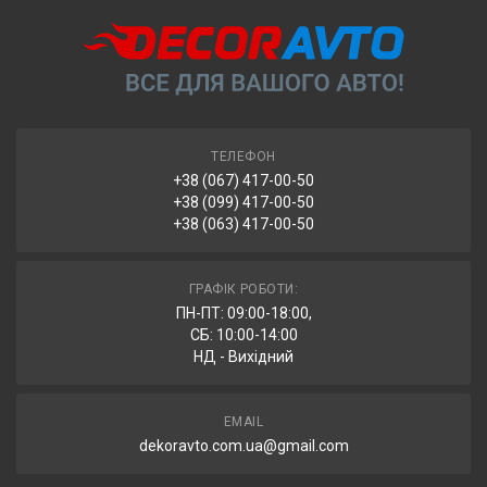
На рахунок ФОП з отриманням повного комплекту
УВАГА!
Замовлення, відправлені через «Нову Пошту»,
документів (рахунок-фактура та видаткова накладна).
автоматично повертаються після 7 днів зберігання у відділенні.
ТЕЛЕФОН
+38 (067) 417-00-50
+38 (099) 417-00-50
+38 (063) 417-00-50
ГРАФІК РОБОТИ:
ПН-ПТ: 09:00-18:00,
СБ: 10:00-14:00
НД - Вихідний
EMAIL
dekoravto.com.ua@gmail.com