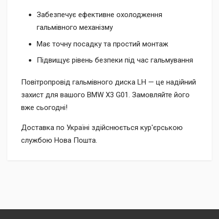
Забезпечує ефективне охолодження
гальмівного механізму
Має точну посадку та простий монтаж
Підвищує рівень безпеки під час гальмування
Повітропровід гальмівного диска LH — це надійний
захист для вашого BMW X3 G01. Замовляйте його
вже сьогодні!
Доставка по Україні здійснюється кур'єрською
службою Нова Пошта.
Доставка
Доставка до відділення «Нової Пошти» за рахунок
Післяплатою при отриманні (додатково сплачується 2% +
отримувача.
20 грн).
Кур’єрська доставка за адресою через «Нову Пошту» за
Безготівковим переказом з вашої картки на рахунок нашої
рахунок отримувача.
компанії (ФОП) за номером IBAN.