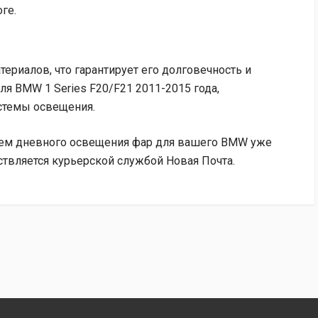
ге.
ериалов, что гарантирует его долговечность и
ля BMW 1 Series F20/F21 2011-2015 года,
стемы освещения.
лем дневного освещения фар для вашего BMW уже
ствляется курьерской службой Новая Почта.
чет получателя.
тельно оплачивается 2% + 20 грн).
 за счет получателя.
т нашей компании (ФЛП) по номеру IBAN.
екта документов (счет-фактура и расходная накладная).
Почту» посылка автоматически возвращается через 7 дней