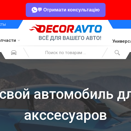
💬 Отримати консультацію
кты
апчасти
Универс
свой автомобиль д
акссесуаров