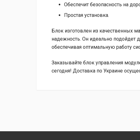
Обеспечит безопасность на доро
Простая установка.
Блок изготовлен из качественных мат
надежность. Он идеально подойдет д
обеспечивая оптимальную работу си
Заказывайте блок управления моду
сегодня! Доставка по Украине осуще
Доставка
Доставка на отделение ТК «Новая Почта» за с
Наложенным платежом при получении (дополни
Адресная доставка курьером ТК «Новая Почта»
Безналичным переводом с вашей карты на сче
На счет ФЛП с предоставлением полного компл
ВНИМАНИЕ!
При отправке заказа через «Новую 
ожидания на отделении.