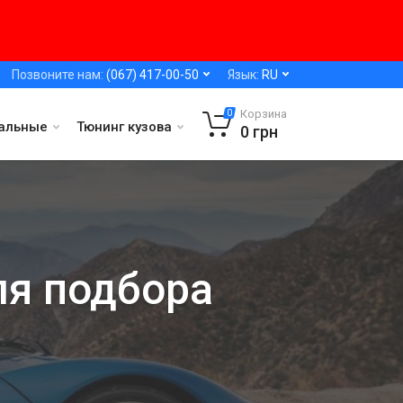
Позвоните нам:
(067) 417-00-50
Язык:
RU
Корзина
0
альные
Тюнинг кузова
0
грн
ля подбора