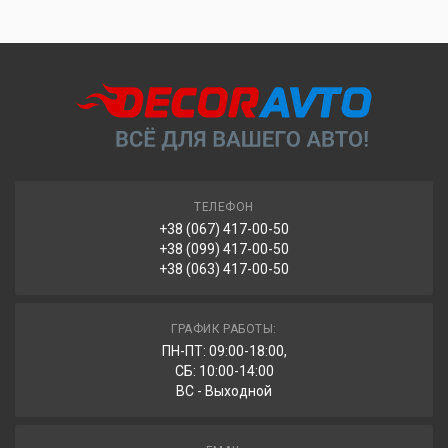
получателя.
оплачивается 2% + 20 грн).
Адресная доставка курьером ТК «Новая Почта» за счет
Безналичным переводом с вашей карты на счет нашей
получателя.
компании (ФЛП) по номеру IBAN.
На счет ФЛП с предоставлением полного комплекта
ВНИМАНИЕ!
При отправке заказа через «Новую Почту»
документов (счет-фактура и расходная накладная).
посылка автоматически возвращается через 7 дней ожидания
на отделении.
ТЕЛЕФОН
+38 (067) 417-00-50
+38 (099) 417-00-50
+38 (063) 417-00-50
ГРАФИК РАБОТЫ:
ПН-ПТ: 09:00-18:00,
СБ: 10:00-14:00
ВС - Выходной