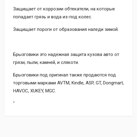
Защищает от коррозии обтекатели, на которые
попадает грязь и вода из-под колес.
Защищает пороги от образования наледи зимой.
Брызговики это надежная защита кузова авто от
грязи, пыли, камней, и слякоти.
Брызговики под оригинал также продаются под
торговыми марками AVTM, Kindle, ASP, GT, Dongmart,
HAVOC, XUKEY, MGC.
"
Доставка
Доставка на отделение ТК «Новая Почта» за счет
Наложенным платежом при получении (дополнительно
получателя.
оплачивается 2% + 20 грн).