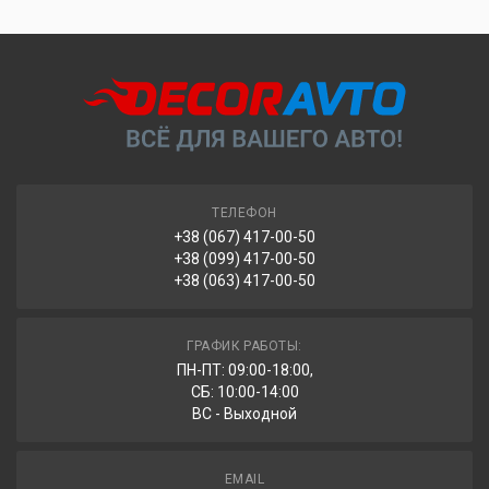
Адресная доставка курьером ТК «Новая Почта» за счет
Безналичным переводом с вашей карты на счет нашей
получателя.
компании (ФЛП) по номеру IBAN.
На счет ФЛП с предоставлением полного комплекта
ВНИМАНИЕ!
При отправке заказа через «Новую Почту»
документов (счет-фактура и расходная накладная).
посылка автоматически возвращается через 7 дней ожидания
на отделении.
ТЕЛЕФОН
+38 (067) 417-00-50
+38 (099) 417-00-50
+38 (063) 417-00-50
ГРАФИК РАБОТЫ:
ПН-ПТ: 09:00-18:00,
СБ: 10:00-14:00
ВС - Выходной
EMAIL