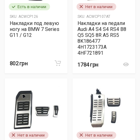
Есть в наличии
Нет в наличии
SKU:
ACWCP126
SKU:
ACWCP107AT
Накладки под левую
Накладки на педали
ногу на BMW 7 Series
Audi A4 S4 S4 RS4 B8
G11 / G12
Q5 SQ5 8R A5 RS5
8K186477
4H1723173A
4HF721891
802 грн
1784 грн
Нет в наличии
Нет в наличии