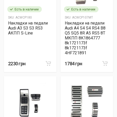
Есть в наличии
Есть в наличии
SKU:
ACWCP180
SKU:
ACWCP107MT
Накладки на педали
Накладки на педали
Audi A3 S3 S3 RS3
Audi A4 S4 S4 RS4 B8
АКПП S-Line
Q5 SQ5 8R A5 RS5 8T
МКПП 8K1864777
8k1721173f
8k1721173f
4HF721891
2230 грн
1784 грн