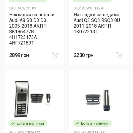
SKU:
ACWCP109
SKU:
ACWCP112AT
Накладки на педали
Накладки на педали
Audi A8 S8 D3 D3
Audi Q3 SQ3 RSQ3 8U
2005-2018 АКПП
2011-2018 АКПП
8K186477B
1K0723131
4H1723173A
4HF721891
2899 грн
2230 грн
Есть в наличии
Есть в наличии
SKU:
ACWCP262AT
SKU:
ACWCP114AT