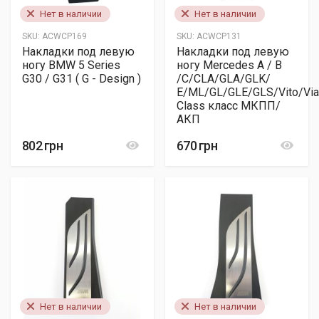
Нет в наличии
Нет в наличии
SKU:
ACWCP169
SKU:
ACWCP131
Накладки под левую
Накладки под левую
ногу BMW 5 Series
ногу Mercedes A / B
G30 / G31 ( G - Design )
/C/CLA/GLA/GLK/
E/ML/GL/GLE/GLS/Vito/Via
Class класс МКПП/
АКП
802 грн
670 грн
Нет в наличии
Нет в наличии