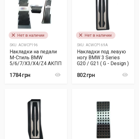
Нет в наличии
Нет в наличии
SKU:
ACWCP196
SKU:
ACWCP169А
Накладки на педали
Накладки под левую
М-Стиль BMW
ногу BMW 3 Series
5/6/7/X3/X4/Z4 АКПП
G20 / G21 ( G - Design )
1784 грн
802 грн