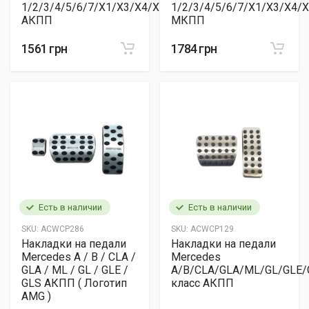
1/2/3/4/5/6/7/X1/X3/X4/X5/X6
1/2/3/4/5/6/7/X1/X3/X4/
АКПП
МКПП
1561 грн
1784 грн
Есть в наличии
Есть в наличии
SKU:
ACWCP286
SKU:
ACWCP129
Накладки на педали
Накладки на педали
Mercedes A / B / CLA /
Mercedes
GLA / ML / GL / GLE /
A/B/CLA/GLA/ML/GL/GLE/
GLS АКПП ( Логотип
класс АКПП
AMG )