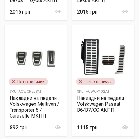
Lexus / Toyota АКПП
Lexus АКПП
2015 грн
2015 грн
Нет в наличии
Нет в наличии
SKU:
ACWCP253MT
SKU:
ACWCP102AT
Накладки на педали
Накладки на педали
Volskwagen Multivan /
Volskwagen Passat
Transporter 5 /
B6/B7/CC АКПП
Caravelle МКПП
892 грн
1115 грн