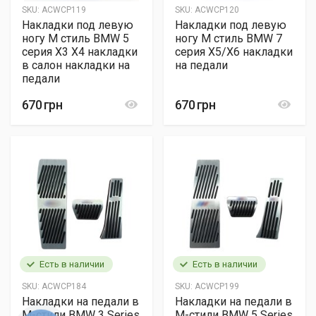
SKU:
ACWCP119
SKU:
ACWCP120
Накладки под левую
Накладки под левую
ногу М стиль BMW 5
ногу М стиль BMW 7
серия X3 X4 накладки
серия X5/X6 накладки
в салон накладки на
на педали
педали
670 грн
670 грн
Есть в наличии
Есть в наличии
SKU:
ACWCP184
SKU:
ACWCP199
Накладки на педали в
Накладки на педали в
M-стили BMW 3 Series
M-стили BMW 5 Series