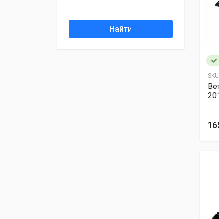
Найти
SKU
Ве
201
16