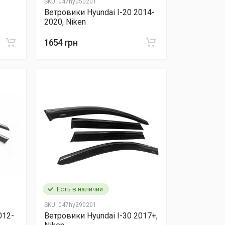
SKU:
047hy050201
a
Ветровики Hyundai I-20 2014-
2020, Niken
1654 грн
Есть в наличии
SKU:
047hy290201
012-
Ветровики Hyundai I-30 2017+,