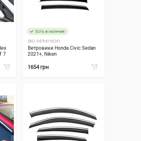
Есть в наличии
SKU:
047hd190201
lex
Ветровики Honda Civic Sedan
f 7
2021+, Niken
1654 грн