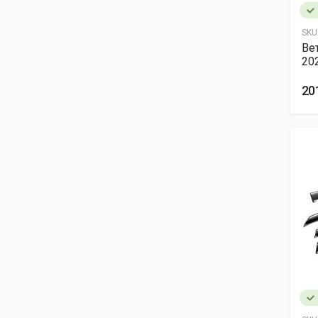
SKU
Ве
202
20