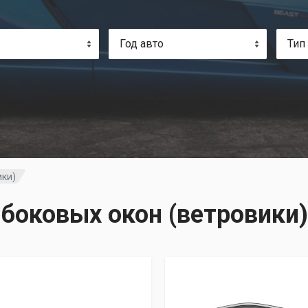
Год авто
Тип
ики)
оковых окон (ветровики)