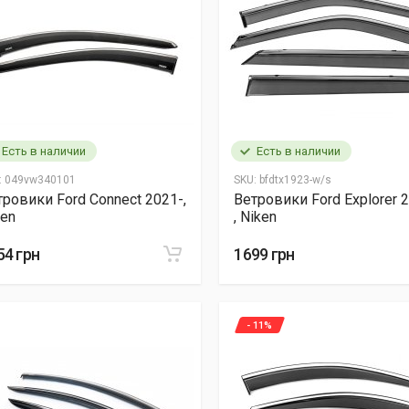
Есть в наличии
Есть в наличии
:
049vw340101
SKU:
bfdtx1923-w/s
тровики Ford Connect 2021-,
Ветровики Ford Explorer 
ken
, Niken
54 грн
1699 грн
- 11%