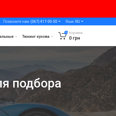
Позвоните нам:
(067) 417-00-50
Язык:
RU
Корзина
0
альные
Тюнинг кузова
0
грн
ля подбора