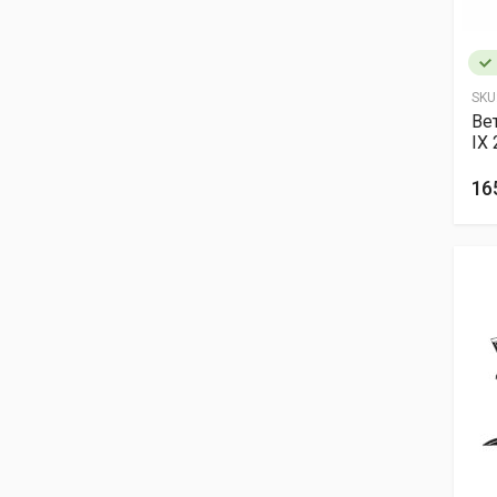
SKU
Ве
IX 
16