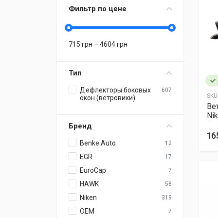
Фильтр по цене
715
грн –
4604
грн
Тип
Дефлекторы боковых
607
SKU
окон (ветровики)
Ве
Ni
Бренд
16
Benke Auto
12
EGR
17
EuroCap
7
HAWK
58
Niken
319
OEM
7