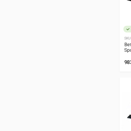
SKU
Ве
Spo
98