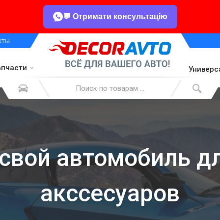
💬 Отримати консультацію
кты
апчасти
Универс
свой автомобиль д
акссесуаров