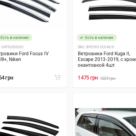
Есть в наличии
Есть в наличии
:
047fo350201
SKU:
BFDYH1323-W/S
тровики Ford Focus IV
Ветровики Ford Kuga II,
8+, Niken
Escape 2013-2019, с хром
окантовкой 4шт.
54 грн
1475 грн
1654 грн