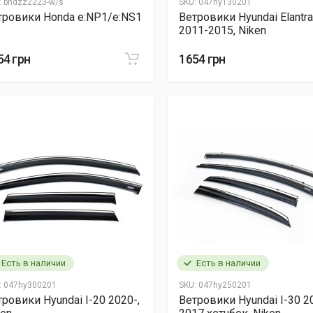
:
bhdzz2223-w/s
SKU:
047hy130201
тровики Honda e:NP1/e:NS1
Ветровики Hyundai Elantr
2011-2015, Niken
54 грн
1654 грн
Есть в наличии
Есть в наличии
:
047hy300201
SKU:
047hy250201
тровики Hyundai I-20 2020-,
Ветровики Hyundai I-30 2