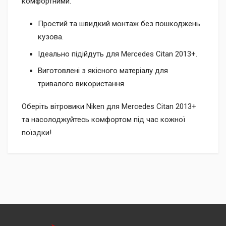
комфортними.
Простий та швидкий монтаж без пошкоджень
кузова.
Ідеально підійдуть для Mercedes Citan 2013+.
Виготовлені з якісного матеріалу для
тривалого використання.
Оберіть вітровики Niken для Mercedes Citan 2013+
та насолоджуйтесь комфортом під час кожної
поїздки!
Доставка
Доставка до відділення «Нової Пошти» за рахунок
Післяплатою при отриманні (додатково сплачується 2% +
отримувача.
20 грн).
Кур’єрська доставка за адресою через «Нову Пошту» за
Безготівковим переказом з вашої картки на рахунок нашої
рахунок отримувача.
компанії (ФОП) за номером IBAN.
На рахунок ФОП з отриманням повного комплекту
УВАГА!
Замовлення, відправлені через «Нову Пошту»,