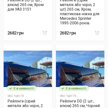
Рейлінги DD (2 шт.,
Рейлінги (сірий
алюм) 265 см, Хром
металік або чорні, 2
для УАЗ 3151
шт) 265 см, Хром,
пластикова ніжка для
Mercedes Sprinter
1995-2006 років.
2682 грн
2682 грн
Є в наявності
Є в наявності
SKU:
hpb178
SKU:
hpb178
Рейлінги (сірий
Рейлінги DD (2 шт.,
металік або чорні, 2
алюм) 265 см, Чорний