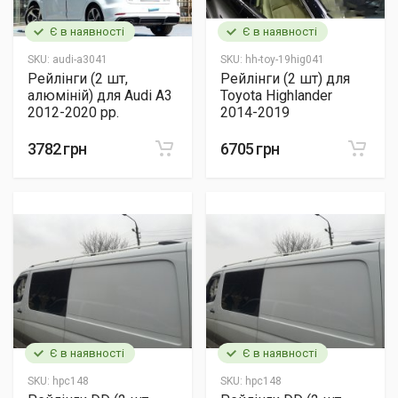
Є в наявності
Є в наявності
SKU:
audi-a3041
SKU:
hh-toy-19hig041
Рейлінги (2 шт,
Рейлінги (2 шт) для
алюміній) для Audi A3
Toyota Highlander
2012-2020 рр.
2014-2019
3782 грн
6705 грн
Є в наявності
Є в наявності
SKU:
hpc148
SKU:
hpc148