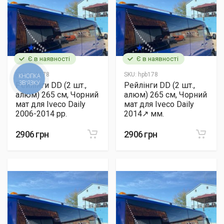
Є в наявності
Є в наявності
SKU:
hpb178
SKU:
hpb178
КНОПКА
ЗВ'ЯЗКУ
Рейлінги DD (2 шт.,
Рейлінги DD (2 шт.,
алюм) 265 см, Чорний
алюм) 265 см, Чорний
мат для Iveco Daily
мат для Iveco Daily
2006-2014 рр.
2014↗ мм.
2906 грн
2906 грн