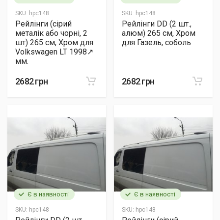
SKU:
hpc148
SKU:
hpc148
Рейлінги (сірий
Рейлінги DD (2 шт.,
металік або чорні, 2
алюм) 265 см, Хром
шт) 265 см, Хром для
для Газель, соболь
Volkswagen LT 1998↗
мм.
2682 грн
2682 грн
Є в наявності
Є в наявності
SKU:
hpc148
SKU:
hpc148