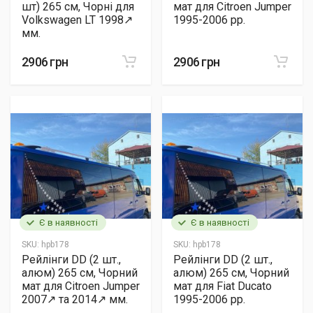
шт) 265 см, Чорні для
мат для Citroen Jumper
Volkswagen LT 1998↗
1995-2006 рр.
мм.
2906 грн
2906 грн
Є в наявності
Є в наявності
SKU:
hpb178
SKU:
hpb178
Рейлінги DD (2 шт.,
Рейлінги DD (2 шт.,
алюм) 265 см, Чорний
алюм) 265 см, Чорний
мат для Citroen Jumper
мат для Fiat Ducato
2007↗ та 2014↗ мм.
1995-2006 рр.