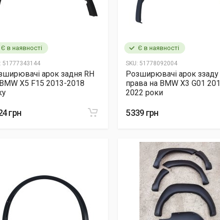
Є в наявності
Є в наявності
:
51777343144
SKU:
51778092004
зширювачі арок задня RH
Розширювачі арок ззаду
 BMW X5 F15 2013-2018
права на BMW X3 G01 201
ку
2022 роки
24 грн
5339 грн