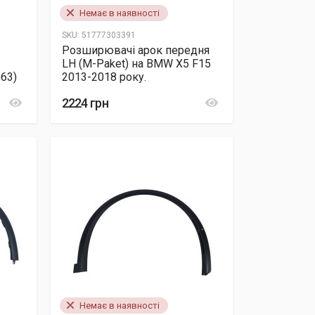
Немає в наявності
SKU:
51777303391
Розширювачі арок передня
6
LH (M-Paket) на BMW X5 F15
63)
2013-2018 року.
2224 грн
Немає в наявності