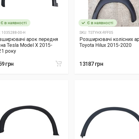
Є в наявності
Є в наявності
:
1035288-00-H
SKU:
TSTYHX-RFF05
зширювачі арок передня
Розширювачі колісних а
 на Tesla Model X 2015-
Toyota Hilux 2015-2020
21 року
59 грн
13187 грн