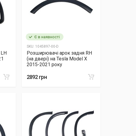
Є в наявності
SKU:
1045897-00-D
 LH
Розширювачі арок задня RH
21
(на двері) на Tesla Model X
2015-2021 року
2892 грн