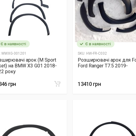
Є в наявності
Є в наявності
:
MWXG-301201
SKU:
HW-FR-C032
зширювачі арок (M Sport
Розширювачі арок для F
ket) на BMW X3 G01 2018-
Ford Ranger T7.5 2019-
22 року
346 грн
13410 грн