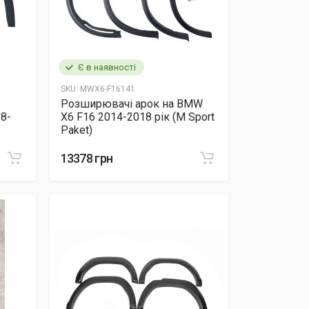
Є в наявності
SKU:
MWX6-F16141
Розширювачі арок на BMW
8-
X6 F16 2014-2018 рік (M Sport
Paket)
13378 грн