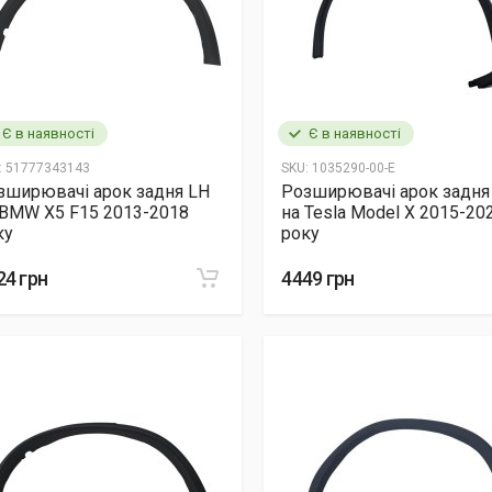
Є в наявності
Є в наявності
:
51777343143
SKU:
1035290-00-E
зширювачі арок задня LH
Розширювачі арок задня
 BMW X5 F15 2013-2018
на Tesla Model X 2015-20
ку
року
24 грн
4449 грн