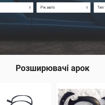
Рік авто
Тип 
Розширювачі арок