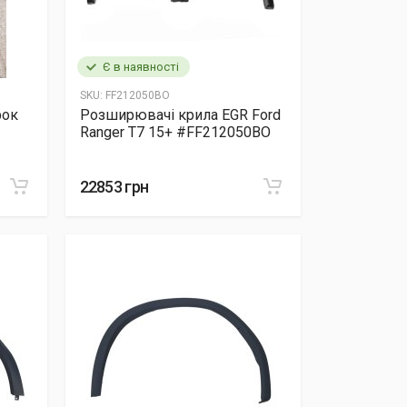
Є в наявності
SKU:
FF212050BO
рок
Розширювачі крила EGR Ford
Ranger T7 15+ #FF212050BO
22853 грн