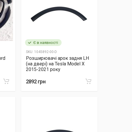
Є в наявності
SKU:
1045892-00-D
ord
Розширювачі арок задня LH
(на двері) на Tesla Model X
2015-2021 року
2892 грн