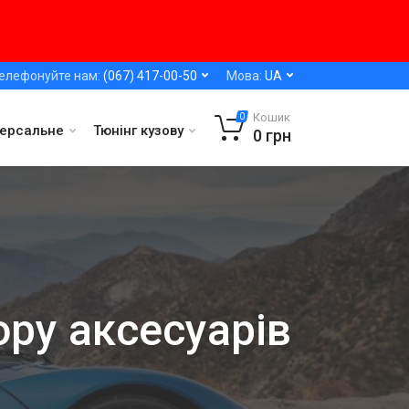
елефонуйте нам:
(067) 417-00-50
Мова:
UA
Кошик
0
версальне
Тюнінг кузову
0
грн
ору аксесуарів