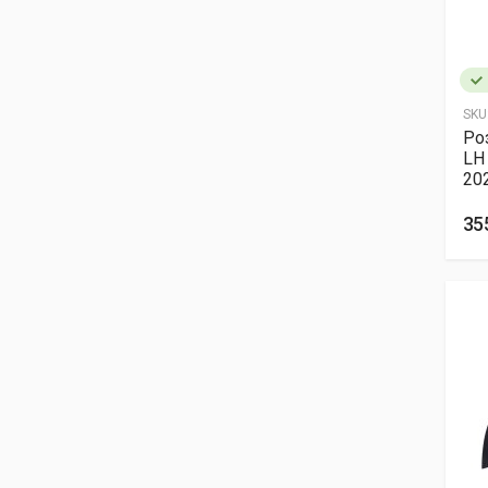
SKU
Ро
LH
20
35