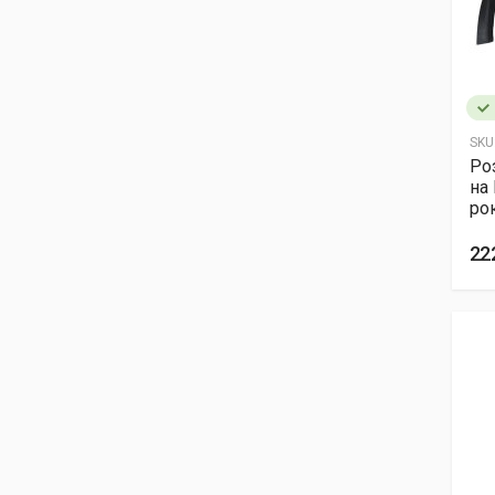
SKU
Ро
на
ро
22