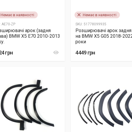
Немає в наявності
Немає в наявності
:
AE70-ZP
SKU:
51778099935
зширювачі арок (задня
Розширювачі арок задня
ава) BMW X5 E70 2010-2013
на BMW X5 G05 2018-202
у.
роки
24 грн
4449 грн