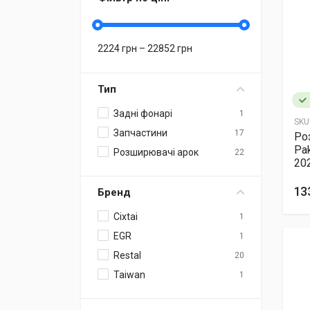
2224
грн –
22852
грн
Тип
Задні фонарі
1
SKU
Запчастини
17
Ро
Pa
Розширювачі арок
22
20
13
Бренд
Cixtai
1
EGR
1
Restal
20
Taiwan
1