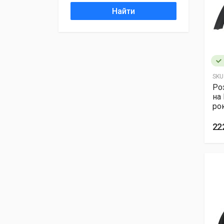
Найти
SKU
Ро
на
ро
22