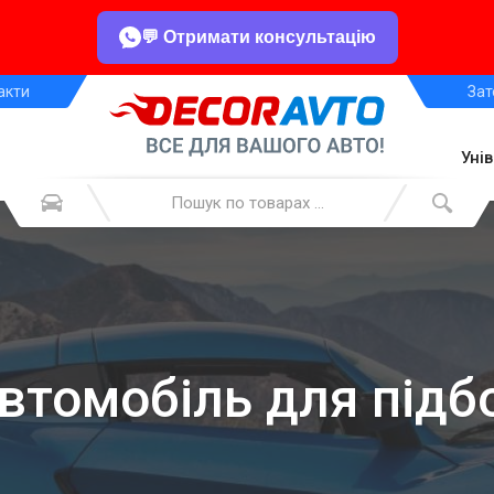
💬 Отримати консультацію
акти
Зат
Уні
автомобіль для підб