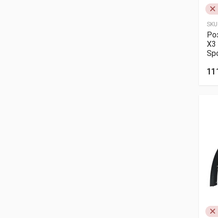
SKU
Ро
X3
Spo
11