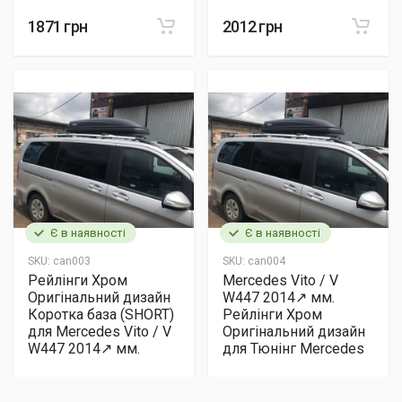
1871 грн
2012 грн
Є в наявності
Є в наявності
SKU:
can003
SKU:
can004
Рейлінги Хром
Mercedes Vito / V
Оригінальний дизайн
W447 2014↗ мм.
Коротка база (SHORT)
Рейлінги Хром
для Mercedes Vito / V
Оригінальний дизайн
W447 2014↗ мм.
для Тюнінг Mercedes
4242 грн
5811 грн