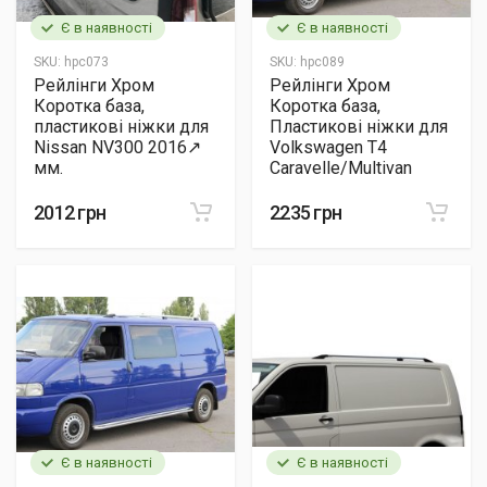
Є в наявності
Є в наявності
SKU:
hpc073
SKU:
hpc089
Рейлінги Хром
Рейлінги Хром
Коротка база,
Коротка база,
пластикові ніжки для
Пластикові ніжки для
Nissan NV300 2016↗
Volkswagen T4
мм.
Caravelle/Multivan
2012 грн
2235 грн
Є в наявності
Є в наявності