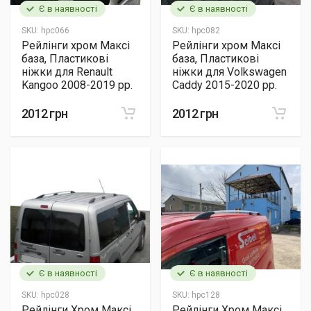
Є в наявності
Є в наявності
SKU:
hpc066
SKU:
hpc082
Рейлінги хром Максі
Рейлінги хром Максі
база, Пластикові
база, Пластикові
ніжки для Renault
ніжки для Volkswagen
Kangoo 2008-2019 рр.
Caddy 2015-2020 рр.
2012 грн
2012 грн
Є в наявності
Є в наявності
SKU:
hpc028
SKU:
hpc128
Рейлінги Хром Максі,
Рейлінги Хром Максі,