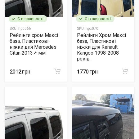
Є в наявності
Є в наявності
SKU:
hpc066
SKU:
hpc070
Рейлінги хром Максі
Рейлінги Хром Максі
база, Пластикові
база, Пластикові
ніжки для Mercedes
ніжки для Renault
Citan 2013↗ мм.
Kangoo 1998-2008
років.
2012 грн
1770 грн