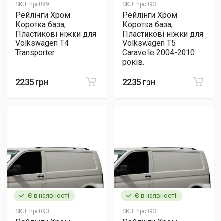
SKU:
hpc089
SKU:
hpc093
Рейлінги Хром
Рейлінги Хром
Коротка база,
Коротка база,
Пластикові ніжки для
Пластикові ніжки для
Volkswagen T4
Volkswagen T5
Transporter
Caravelle 2004-2010
років.
2235 грн
2235 грн
Є в наявності
Є в наявності
SKU:
hpc093
SKU:
hpc093