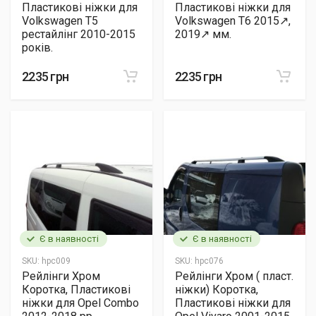
Пластикові ніжки для
Пластикові ніжки для
Volkswagen T5
Volkswagen T6 2015↗,
рестайлінг 2010-2015
2019↗ мм.
років.
2235 грн
2235 грн
Є в наявності
Є в наявності
SKU:
hpc009
SKU:
hpc076
Рейлінги Хром
Рейлінги Хром ( пласт.
Коротка, Пластикові
ніжки) Коротка,
ніжки для Opel Combo
Пластикові ніжки для