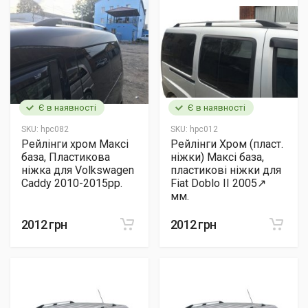
Є в наявності
Є в наявності
SKU:
hpc082
SKU:
hpc012
Рейлінги хром Максі
Рейлінги Хром (пласт.
база, Пластикова
ніжки) Максі база,
ніжка для Volkswagen
пластикові ніжки для
Caddy 2010-2015рр.
Fiat Doblo II 2005↗
мм.
2012 грн
2012 грн