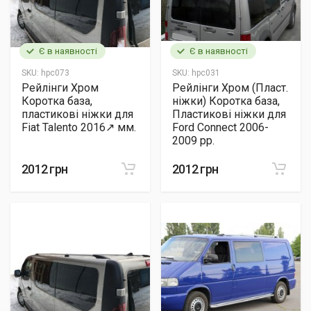
Є в наявності
Є в наявності
SKU:
hpc073
SKU:
hpc031
Рейлінги Хром
Рейлінги Хром (Пласт.
Коротка база,
ніжки) Коротка база,
пластикові ніжки для
Пластикові ніжки для
Fiat Talento 2016↗ мм.
Ford Connect 2006-
2009 рр.
2012 грн
2012 грн