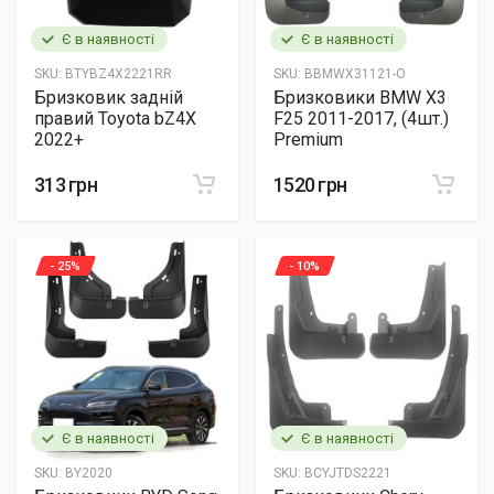
Є в наявності
Є в наявності
SKU:
BTYBZ4X2221RR
SKU:
BBMWX31121-O
Бризковик задній
Бризковики BMW X3
правий Toyota bZ4X
F25 2011-2017, (4шт.)
2022+
Premium
313 грн
1520 грн
- 25%
- 10%
Є в наявності
Є в наявності
SKU:
BY2020
SKU:
BCYJTDS2221