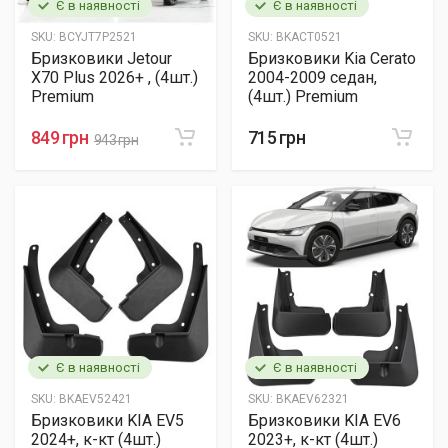
Є в наявності
Є в наявності
SKU:
BCYJT7P2521
SKU:
BKACT0521
Бризковики Jetour
Бризковики Kia Cerato
X70 Plus 2026+ , (4шт.)
2004-2009 седан,
Premium
(4шт.) Premium
849 грн
715 грн
943 грн
Є в наявності
Є в наявності
SKU:
BKAEV52421
SKU:
BKAEV62321
Бризковики KIA EV5
Бризковики KIA EV6
2024+, к-кт (4шт.)
2023+, к-кт (4шт.)