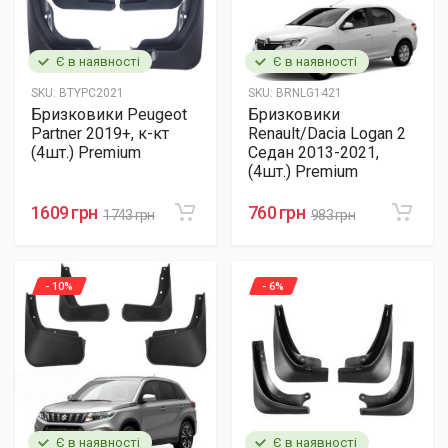
Є в наявності
Є в наявності
SKU:
BTYPC2021
SKU:
BRNLG1421
Бризковики Peugeot
Бризковики
Partner 2019+, к-кт
Renault/Dacia Logan 2
(4шт.) Premium
Седан 2013-2021,
(4шт.) Premium
1609 грн
760 грн
1743 грн
983 грн
- 10%
- 6%
Є в наявності
Є в наявності