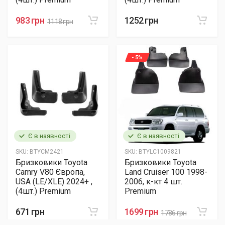
983 грн
1252 грн
1118 грн
- 5%
Є в наявності
Є в наявності
SKU:
BTYCM2421
SKU:
BTYLC1009821
Бризковики Toyota
Бризковики Toyota
Camry V80 Європа,
Land Cruiser 100 1998-
USA (LE/XLE) 2024+ ,
2006, к-кт 4 шт.
(4шт.) Premium
Premium
671 грн
1699 грн
1786 грн