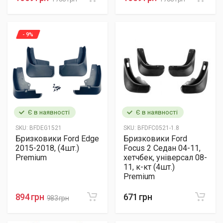
- 9%
Є в наявності
Є в наявності
SKU:
BFDEG1521
SKU:
BFDFC0521-1.8
Бризковики Ford Edge
Бризковики Ford
2015-2018, (4шт.)
Focus 2 Седан 04-11,
Premium
хетчбек, універсал 08-
11, к-кт (4шт.)
Premium
894 грн
671 грн
983 грн