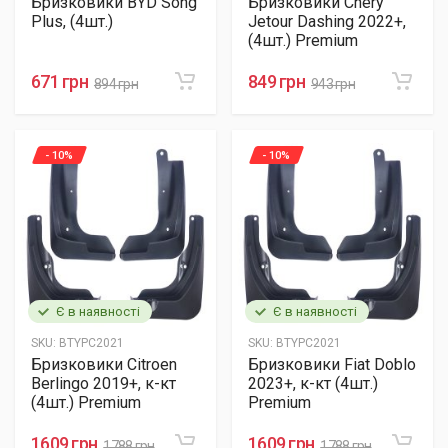
Бризковики BYD Song
Бризковики Chery
Plus, (4шт.)
Jetour Dashing 2022+,
(4шт.) Premium
671 грн
849 грн
894 грн
943 грн
- 10%
- 10%
Є в наявності
Є в наявності
SKU:
BTYPC2021
SKU:
BTYPC2021
Бризковики Citroen
Бризковики Fiat Doblo
Berlingo 2019+, к-кт
2023+, к-кт (4шт.)
(4шт.) Premium
Premium
1609 грн
1609 грн
1788 грн
1788 грн