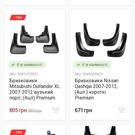
- 10%
Є в наявності
Є в наявності
SKU:
BMTOT0821
SKU:
BNSQS0821
Бризковики
Бризковики Nissan
Mitsubishi Outlander XL
Qashqai 2007-2013,
2007-2012 вузький
(4шт.) короткі
поріг, (4шт) Premium
Premium
805 грн
671 грн
893 грн
- 10%