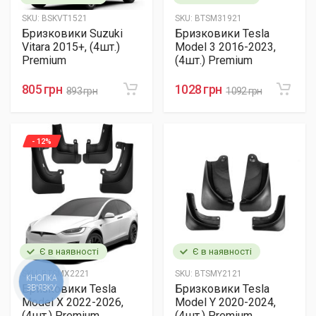
SKU:
BSKVT1521
SKU:
BTSM31921
Бризковики Suzuki
Бризковики Tesla
Vitara 2015+, (4шт.)
Model 3 2016-2023,
Premium
(4шт.) Premium
805 грн
1028 грн
893 грн
1092 грн
- 12%
Є в наявності
Є в наявності
SKU:
BTSMX2221
SKU:
BTSMY2121
КНОПКА
ЗВ'ЯЗКУ
Бризковики Tesla
Бризковики Tesla
Model X 2022-2026,
Model Y 2020-2024,
(4шт.) Premium
(4шт.) Premium