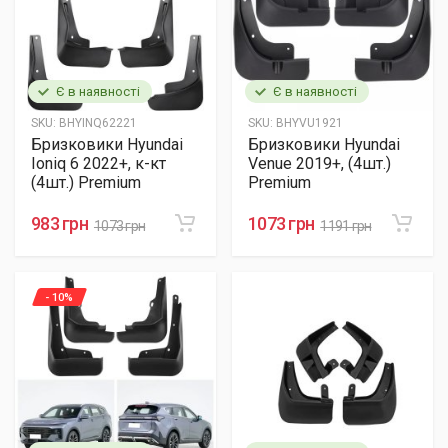
Є в наявності
Є в наявності
SKU:
BHYINQ62221
SKU:
BHYVU1921
Бризковики Hyundai
Бризковики Hyundai
Ioniq 6 2022+, к-кт
Venue 2019+, (4шт.)
(4шт.) Premium
Premium
983 грн
1073 грн
1073 грн
1191 грн
- 10%