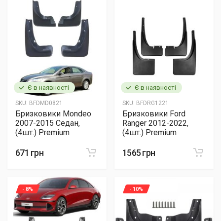
Є в наявності
Є в наявності
SKU:
BFDMD0821
SKU:
BFDRG1221
Бризковики Mondeo
Бризковики Ford
2007-2015 Седан,
Ranger 2012-2022,
(4шт.) Premium
(4шт.) Premium
671 грн
1565 грн
- 8%
- 10%