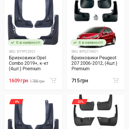
Є в наявності
Є в наявності
SKU:
BTYPC2021
SKU:
BPG270821
Бризковики Opel
Бризковики Peugeot
Combo 2019+, к-кт
207 2006-2012, (4шт.)
(4шт.) Premium
Premium
1609 грн
715 грн
1788 грн
- 8%
- 23%