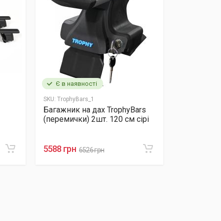
Є в наявності
SKU:
TrophyBars_1
Багажник на дах TrophyBars
(перемички) 2шт. 120 см сірі
5588 грн
6526 грн