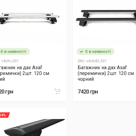
Є в наявності
Є в наявності
:
v4chr_001
SKU:
v4chrBl_001
гажник на дах Asaf
Багажник на дах Asaf
еремички) 2шт. 120 см
(перемички) 2шт. 120 см
рий
чорний
20 грн
7420 грн
 14%