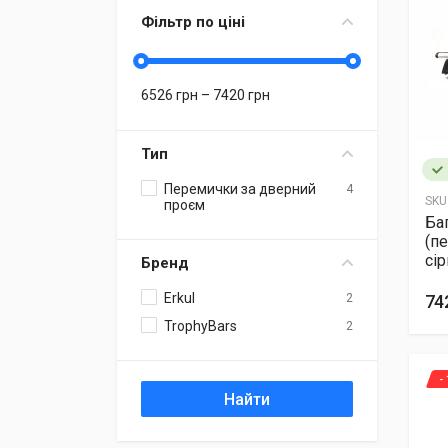
Фільтр по ціні
6526
грн –
7420
грн
Тип
Перемички за дверний
4
SKU
проєм
Ба
(п
сі
Бренд
Erkul
2
74
TrophyBars
2
-
Найти