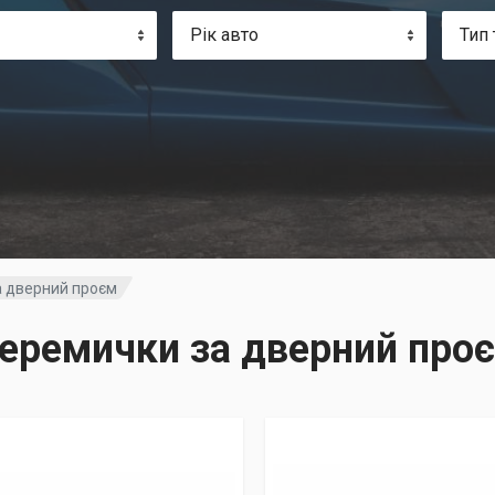
Рік авто
Тип 
а дверний проєм
еремички за дверний про