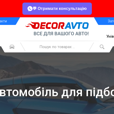
💬 Отримати консультацію
акти
Зат
Уні
автомобіль для підб