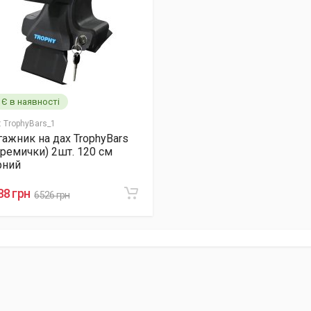
Є в наявності
:
TrophyBars_1
гажник на дах TrophyBars
еремички) 2шт. 120 см
рний
88 грн
6526 грн