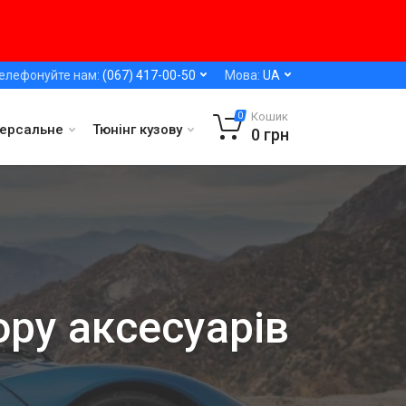
елефонуйте нам:
(067) 417-00-50
Мова:
UA
Кошик
0
версальне
Тюнінг кузову
0
грн
ору аксесуарів