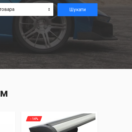
товара
Шукати
єм
- 14%