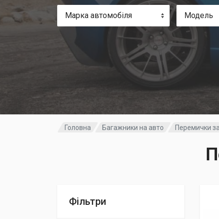
Марка автомобіля
Модель
Головна
Багажники на авто
Перемички з
П
Фільтри