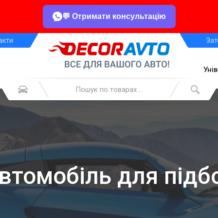
💬 Отримати консультацію
акти
Зат
Уні
автомобіль для підб