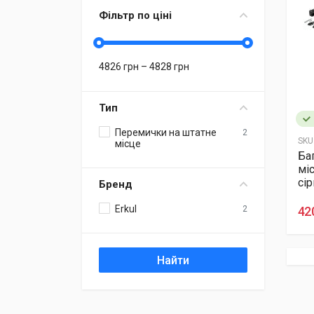
Фільтр по ціні
4826
грн –
4828
грн
Тип
Перемички на штатне
2
SKU
місце
Ба
міс
сі
Бренд
Erkul
2
42
Найти