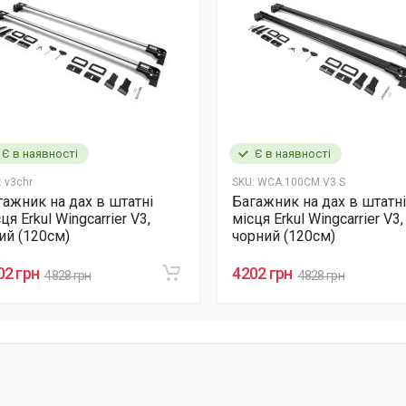
Є в наявності
Є в наявності
:
v3chr
SKU:
WCA.100CM.V3.S
гажник на дах в штатні
Багажник на дах в штатн
ця Erkul Wingcarrier V3,
місця Erkul Wingcarrier V3,
рий (120см)
чорний (120см)
02 грн
4202 грн
4828 грн
4828 грн