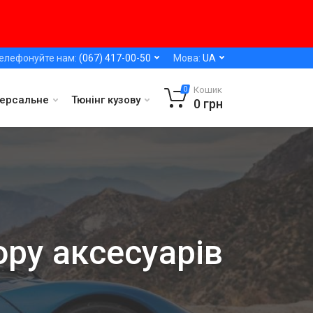
елефонуйте нам:
(067) 417-00-50
Мова:
UA
Кошик
0
версальне
Тюнінг кузову
0
грн
ору аксесуарів