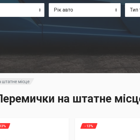
Рік авто
Тип 
 штатне місце
Перемички на штатне місц
 13%
- 13%