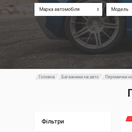
Марка автомобіля
Модель
Головна
Багажники на авто
Перемички на
-
Фільтри