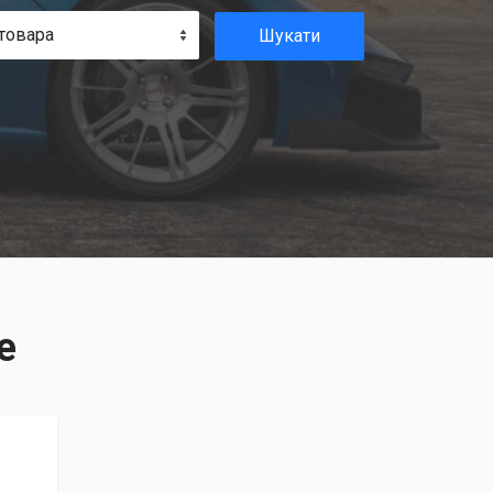
товара
Шукати
е