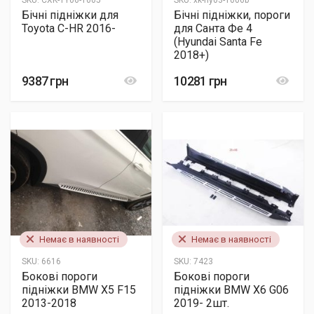
SKU:
CXK-TY06-1005
SKU:
xk-hy03-1006b
Бічні підніжки для
Бічні підніжки, пороги
Toyota C-HR 2016-
для Санта Фе 4
(Hyundai Santa Fe
2018+)
9387 грн
10281 грн
Немає в наявності
Немає в наявності
SKU:
6616
SKU:
7423
Бокові пороги
Бокові пороги
підніжки BMW X5 F15
підніжки BMW X6 G06
2013-2018
2019- 2шт.