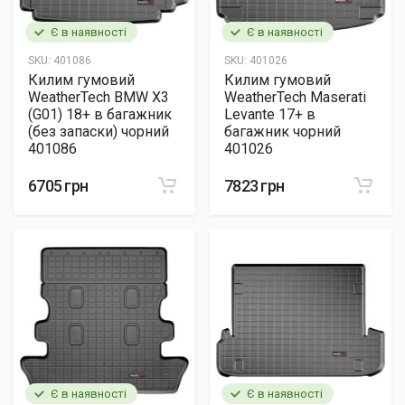
Є в наявності
Є в наявності
SKU:
401086
SKU:
401026
Килим гумовий
Килим гумовий
WeatherTech BMW X3
WeatherTech Maserati
(G01) 18+ в багажник
Levante 17+ в
(без запаски) чорний
багажник чорний
401086
401026
6705 грн
7823 грн
Є в наявності
Є в наявності