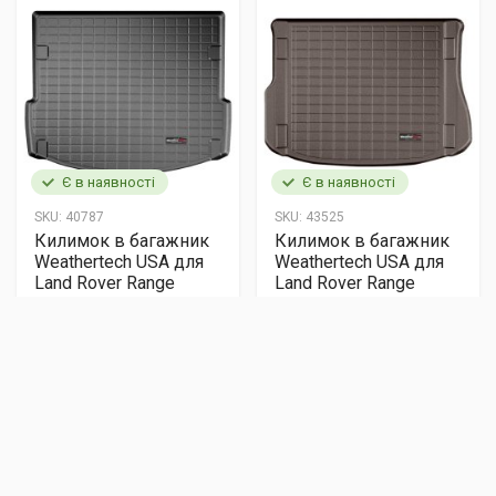
Є в наявності
Є в наявності
SKU:
40787
SKU:
43525
Килимок в багажник
Килимок в багажник
Weathertech USA для
Weathertech USA для
Land Rover Range
Land Rover Range
Rover Sport 2015 -
Rover Evoque 2011 -
чорний дла авто з 3
какао
рядом сидінь
6705 грн
7376 грн