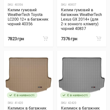
SKU:
40356
SKU:
40837
Килим гумовий
Килим гумовий в
WeatherTech Toyota
багажник WeatherTech
LC200 12+ в багажник
Lexus GX 2014+ (для
чорний 40356
2-х зонного клімату)
чорний 40837
7823 грн
7376 грн
Є в наявності
Є в наявності
SKU:
41420
SKU:
42420
Килимок в багажник
Килимок в багажник