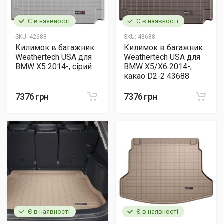
Є в наявності
Є в наявності
SKU:
42688
SKU:
43688
Килимок в багажник
Килимок в багажник
Weathertech USA для
Weathertech USA для
BMW X5 2014-, сірий
BMW X5/X6 2014-,
какао D2-2 43688
7376 грн
7376 грн
Є в наявності
Є в наявності