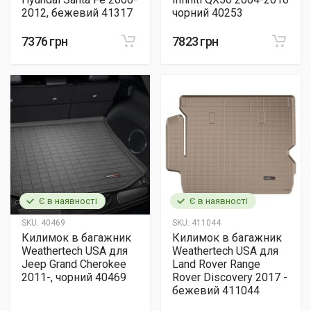
2012, бежевий 41317
чорний 40253
7376 грн
7823 грн
Є в наявності
Є в наявності
SKU:
40469
SKU:
411044
Килимок в багажник
Килимок в багажник
Weathertech USA для
Weathertech USA для
Jeep Grand Cherokee
Land Rover Range
2011-, чорний 40469
Rover Discovery 2017 -
бежевий 411044