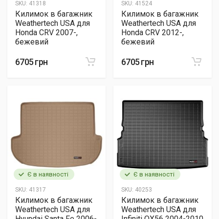
SKU:
41318
SKU:
41524
Килимок в багажник
Килимок в багажник
Weathertech USA для
Weathertech USA для
Honda CRV 2007-,
Honda CRV 2012-,
бежевий
бежевий
6705 грн
6705 грн
Є в наявності
Є в наявності
SKU:
41317
SKU:
40253
Килимок в багажник
Килимок в багажник
Weathertech USA для
Weathertech USA для
Hyundai Santa Fe 2006-
Infiniti QX56 2004-2010