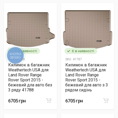
Є в наявності
Є в наявності
КНОПКА
ЗВ'ЯЗКУ
SKU:
41788
SKU:
41787
Килимок в багажник
Килимок в багажник
Weathertech USA для
Weathertech USA для
Land Rover Range
Land Rover Range
Rover Sport 2015 -
Rover Sport 2015 -
бежевий дла авто без
бежевий дла авто з 3
3 ряду 41788
рядом сидінь
6705 грн
6705 грн