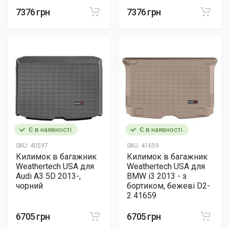
7376 грн
7376 грн
Є в наявності
Є в наявності
SKU:
40597
SKU:
41659
Килимок в багажник
Килимок в багажник
Weathertech USA для
Weathertech USA для
Audi A3 5D 2013-,
BMW i3 2013 - з
чорний
бортиком, бежеві D2-
2 41659
6705 грн
6705 грн