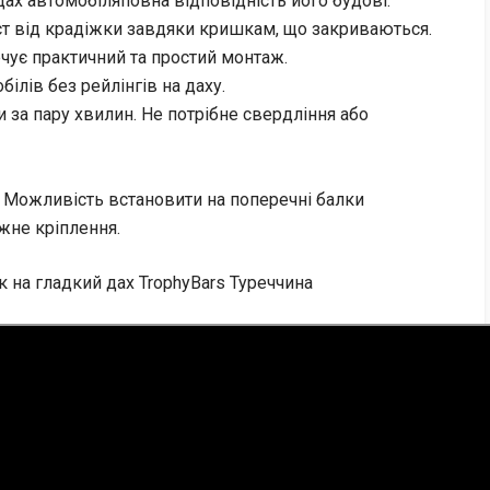
дах автомобіляповна відповідність його будові.
ст від крадіжки завдяки кришкам, що закриваються.
чує практичний та простий монтаж.
ілів без рейлінгів на даху.
и за пару хвилин. Не потрібне свердління або
- Можливість встановити на поперечні балки
жне кріплення.
к на гладкий дах TrophyBars Туреччина