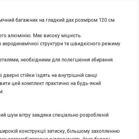
мічний багажник на гладкий дах розміром 120 см.
го алюмінію. Має високу міцність.
 аеродинамічної структури та швидкісного режиму
деталями, необхідними для полегшення збирання.
і дверні стійки їздять на внутрішній санці
вити цей комплект практично на будь-який
м.
ний шум вітру завдяки спеціально розробленій
широкій конструкції затиску, більшому захопленню