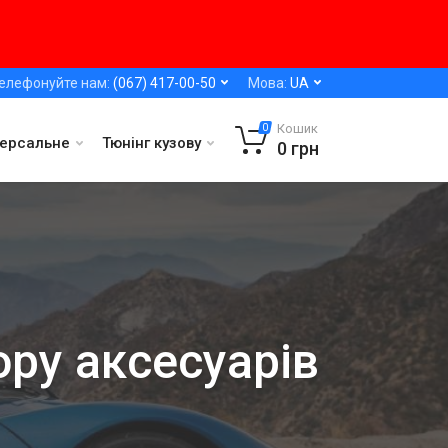
елефонуйте нам:
(067) 417-00-50
Мова:
UA
Кошик
0
версальне
Тюнінг кузову
0
грн
ору аксесуарів