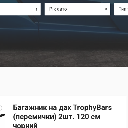
Рік авто
Тип 
Багажник на дах TrophyBars
(перемички) 2шт. 120 см
чорний