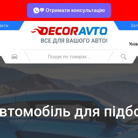
💬 Отримати консультацію
акти
Зат
Уні
автомобіль для підб