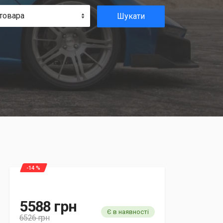
товара
Шукати
-14 %
5588 грн
Є в наявності
6526 грн