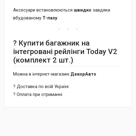
Аксесуари встановлюються
швидко
завдяки
вбудованому
Т-пазу
.
? Купити багажник на
інтегровані рейлінги Today V2
(комплект 2 шт.)
Можна в інтернет-магазині
ДекорАвто
? Доставка по всій Україні
? Оплата при отриманні
Доставка
Доставка до відділення «Нової Пошти» за рахунок
Післяплатою при отриманні (додатково сплачується 2% +
отримувача.
20 грн).
Кур’єрська доставка за адресою через «Нову Пошту» за
Безготівковим переказом з вашої картки на рахунок нашої