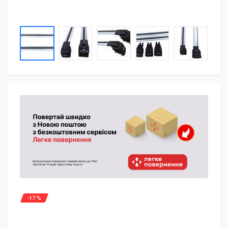
-17 %