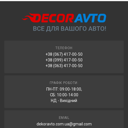
рахунок отримувача.
компанії (ФОП) за номером IBAN.
На рахунок ФОП з отриманням повного комплекту
УВАГА!
Замовлення, відправлені через «Нову Пошту»,
документів (рахунок-фактура та видаткова накладна).
автоматично повертаються після 7 днів зберігання у відділенні.
ТЕЛЕФОН
+38 (067) 417-00-50
+38 (099) 417-00-50
+38 (063) 417-00-50
ГРАФІК РОБОТИ:
ПН-ПТ: 09:00-18:00,
СБ: 10:00-14:00
НД - Вихідний
EMAIL
dekoravto.com.ua@gmail.com