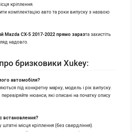
ісця кріплення.
ти комплектацію авто та роки випуску з назвою
й Mazda CX-5 2017-2022 прямо зараз
та захистіть
гляд надовго.
про бризковики Xukey:
мого автомобіля?
яються під конкретну марку, модель і рік випуску.
ж перевіряйте нюанси, які описані на початку опису
ас встановлення?
 штатні місця кріплення (без свердління).