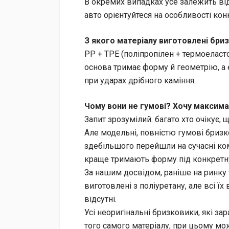
В окремих випадках усе залежить від
авто орієнтуйтеся на особливості кон
З якого матеріалу виготовлені бри
PP + TPE (поліпропілен + термоеласто
основа тримає форму й геометрію, а 
при ударах дрібного каміння.
Чому вони не гумові? Хочу максима
Запит зрозумілий: багато хто очікує,
Але модельні, повністю гумові бриз
здебільшого перейшли на сучасні ком
краще тримають форму під конкретну
За нашим досвідом, раніше на ринку 
виготовлені з поліуретану, але всі їх
відсутні.
Усі неоригінальні бризковики, які за
того самого матеріалу, при цьому мож