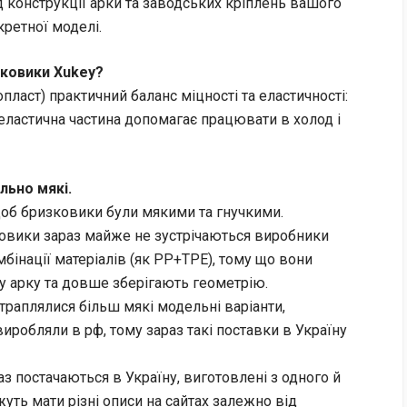
 конструкції арки та заводських кріплень вашого
кретної моделі.
зковики Xukey?
пласт) практичний баланс міцності та еластичності:
еластична частина допомагає працювати в холод і
льно мякі.
 щоб бризковики були мякими та гнучкими.
ковики зараз майже не зустрічаються виробники
бінації матеріалів (як PP+TPE), тому що вони
 арку та довше зберігають геометрію.
траплялися більш мякі модельні варіанти,
 виробляли в рф, тому зараз такі поставки в Україну
раз постачаються в Україну, виготовлені з одного й
уть мати різні описи на сайтах залежно від