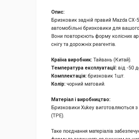
Опис:
Бризковик задній правий Mazda CX-5
автомобільні бризковики для вашого
Вони повторюють форму колісних арок
снігу та дорожніх реагентів.
Країна виробник:
Тайвань (Китай).
Температура експлуатації:
від -50 д
Комплектація:
бризковик 1шт.
Колір:
чорний матовий.
Матеріал і виробництво:
Бризковики Xukey виготовляються з к
(TPE).
Таке поєднання матеріалів забезпечує