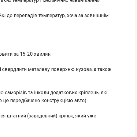
ьких температур і механічних навантажень.
ійкі до перепадів температур, хоча за зовнішнім
вити за 15-20 хвилин.
 і свердлити металеву поверхню кузова, а також
 саморізів та інколи додаткових кріплень, які
о це передбачено конструкцією авто).
ся штатний (заводський) кріпіж, який уже