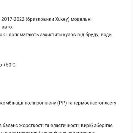
 2017-2022 (бризковики Xukey) модельні
 авто.
 і допомагають захистити кузов від бруду, води,
о +50 C.
омбінації поліпропілену (PP) та термоеластопласту
 баланс жорсткості та еластичності: виріб зберігає