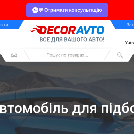
💬 Отримати консультацію
акти
Зат
Уні
автомобіль для підб