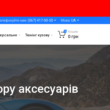
елефонуйте нам:
(067) 417-00-50
Мова:
UA
Кошик
0
версальне
Тюнінг кузову
0
грн
ору аксесуарів