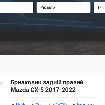
Рік авто
Тип 
Бризковик задній правий
Mazda CX-5 2017-2022
Mazda
CX-5
2017-2025
Бризковики