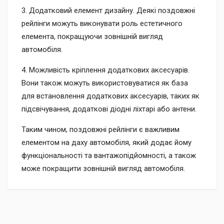
3. Додатковий елемент дизайну. Деякі поздовжні
рейлінги можуть виконувати роль естетичного
елемента, покращуючи зовнішній вигляд
автомобіля.
4. Можливість кріплення додаткових аксесуарів.
Вони також можуть використовуватися як база
для встановлення додаткових аксесуарів, таких як
підсвічування, додаткові діодні ліхтарі або антени.
Таким чином, поздовжні рейлінги є важливим
елементом на даху автомобіля, який додає йому
функціональності та вантажопідйомності, а також
може покращити зовнішній вигляд автомобіля.
Доставка
Доставка до відділення «Нової Пошти» за рахунок
Післяплатою при отриманні (додатково сплачується 2% +
отримувача.
20 грн).