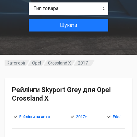
Тип товара
Шукати
Категорії
Opel
Crossland X
2017+
Рейлінги Skyport Grey для Opel
Crossland X
Рейлінги на авто
2017+
Erkul