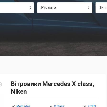
Рік авто
Тип 
Вітровики Mercedes X class,
Niken
Mercedes
X Class
2017+