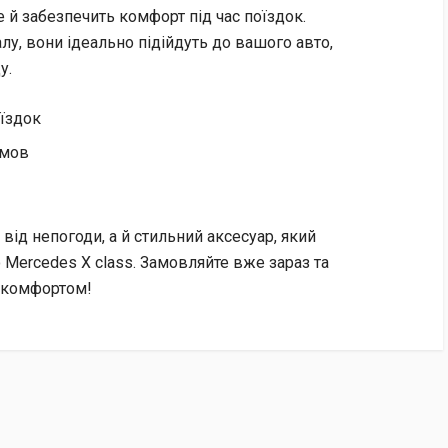
 й забезпечить комфорт під час поїздок.
лу, вони ідеально підійдуть до вашого авто,
у.
їздок
умов
від непогоди, а й стильний аксесуар, який
 Mercedes X class. Замовляйте вже зараз та
 комфортом!
нок отримувача.
ться 2% + 20 грн).
Пошту» за рахунок отримувача.
хунок нашої компанії (ФОП) за номером IBAN.
ту документів (рахунок-фактура та видаткова накладна).
ту», автоматично повертаються після 7 днів зберігання у