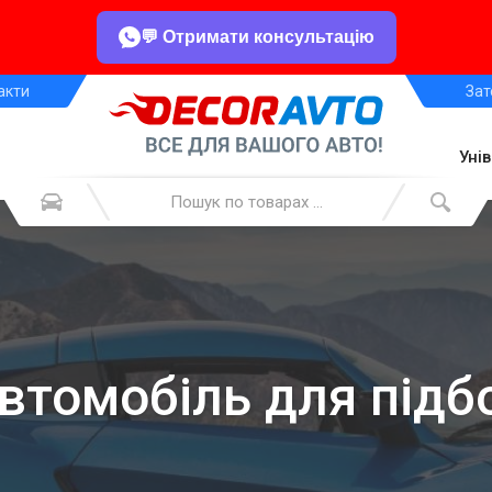
💬 Отримати консультацію
акти
Зат
Уні
автомобіль для підб