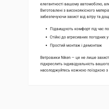
елегантності вашому автомобілю, але
Виготовлені з високоякісного матеріа
забезпечуючи захист від вітру та дощ
Підвищують комфорт під час по
Стійкі до агресивних погодних 
Простий монтаж і демонтаж
Ветровики Niken — це не лише захист 
підкреслить індивідуальність вашого
насолоджуйтесь кожною поїздкою з
Доставка
Доставка до відділення «Нової Пошти» за раху
Післяплатою при отриманні (додатково сплачує
Кур’єрська доставка за адресою через «Нову 
Безготівковим переказом з вашої картки на ра
На рахунок ФОП з отриманням повного комплек
УВАГА!
Замовлення, відправлені через «Нову Пош