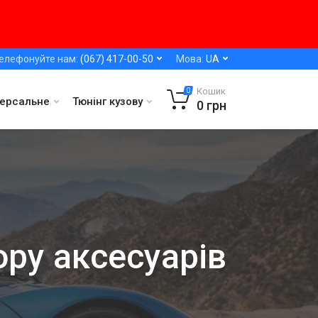
елефонуйте нам:
(067) 417-00-50
Мова:
UA
Кошик
0
версальне
Тюнінг кузову
0
грн
ору аксесуарів