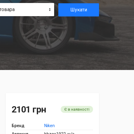
товара
Шукати
2101 грн
Є в наявності
Бренд
Niken