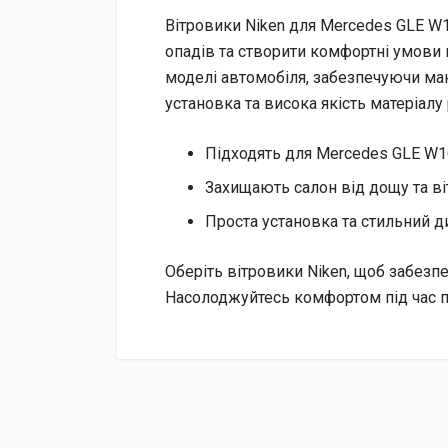
Вітровики Niken для Mercedes GLE W1
опадів та створити комфортні умови п
моделі автомобіля, забезпечуючи мак
установка та висока якість матеріалу
Підходять для Mercedes GLE W
Захищають салон від дощу та ві
Проста установка та стильний д
Оберіть вітровики Niken, щоб забезпе
Насолоджуйтесь комфортом під час п
Доставка
Доставка до відділення «Нової Пошти» за раху
Післяплатою при отриманні (додатково сплачує
Кур’єрська доставка за адресою через «Нову 
Безготівковим переказом з вашої картки на ра
На рахунок ФОП з отриманням повного комплек