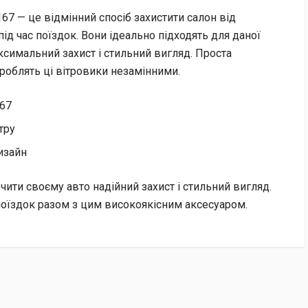
67 — це відмінний спосіб захистити салон від
ід час поїздок. Вони ідеально підходять для даної
симальний захист і стильний вигляд. Проста
 роблять ці вітровики незамінними.
167
тру
изайн
чити своєму авто надійний захист і стильний вигляд.
оїздок разом з цим високоякісним аксесуаром.
нок отримувача.
ться 2% + 20 грн).
Пошту» за рахунок отримувача.
хунок нашої компанії (ФОП) за номером IBAN.
ту документів (рахунок-фактура та видаткова накладна).