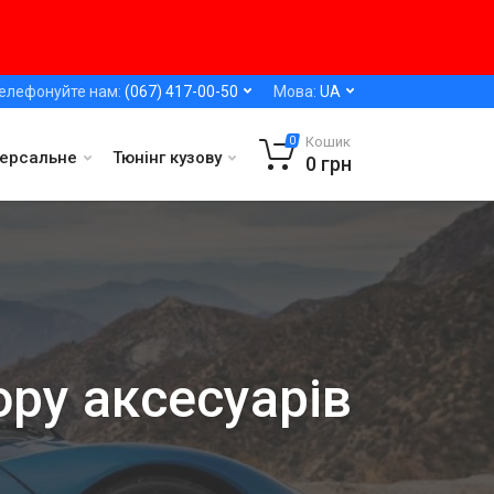
елефонуйте нам:
(067) 417-00-50
Мова:
UA
Кошик
0
версальне
Тюнінг кузову
0
грн
ору аксесуарів