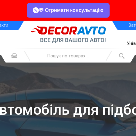
💬 Отримати консультацію
акти
Зат
Уні
автомобіль для підб