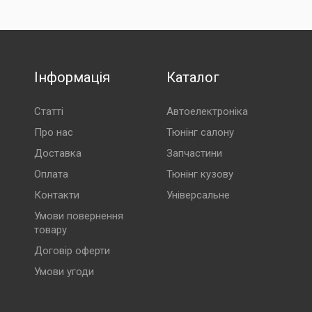
ту», автоматично повертаються після 7 днів зберігання у
Інформація
Каталог
Статті
Автоелектроніка
Про нас
Тюнінг салону
Доставка
Запчастини
Оплата
Тюнінг кузову
Контакти
Універсальне
Умови повернення
товару
Договір оферти
Умови угоди