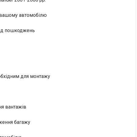
д вашому автомобілю
від пошкоджень
еобхідним для монтажу
ня вантажів
ження багажу