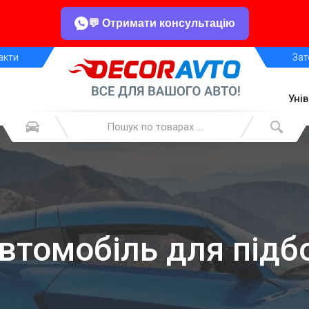
💬 Отримати консультацію
акти
Зат
Уні
автомобіль для підб