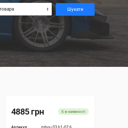
товара
Шукати
4885 грн
Є в наявності
Артикул
mhou.03.b1-02.6