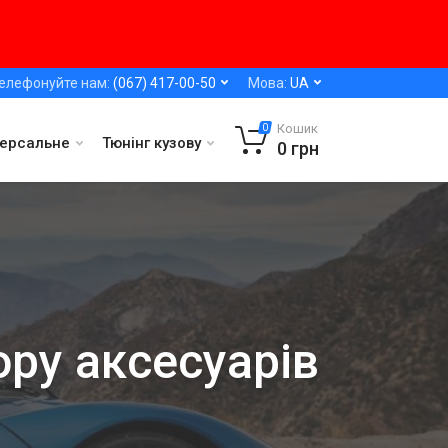
елефонуйте нам:
(067) 417-00-50
Мова:
UA
Кошик
0
версальне
Тюнінг кузову
0
грн
ору аксесуарів