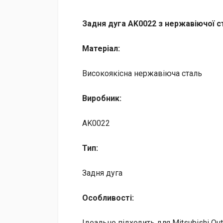
Задня дуга AK0022 з нержавіючої ста
Матеріал:
Високоякісна нержавіюча сталь
Виробник:
AK0022
Тип:
Задня дуга
Особливості:
Ідеально підходить для Mitsubishi Out