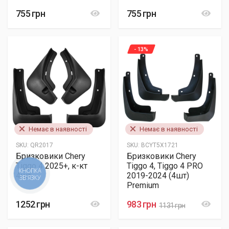
755 грн
755 грн
- 13%
Немає в наявності
Немає в наявності
SKU:
QR2017
SKU:
BCYT5X1721
Бризковики Chery
Бризковики Chery
Tiggo 4 2025+, к-кт
Tiggo 4, Tiggo 4 PRO
4шт.
2019-2024 (4шт)
КНОПКА
ЗВ'ЯЗКУ
Premium
1252 грн
983 грн
1131 грн