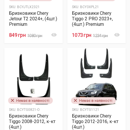
SKU:
BCYJTLX2321
SKU:
BCY3XPL21
Бризковики Chery
Бризковики Chery
Jetour T2 2024+, (4шт.)
Tiggo 2 PRO 2023+,
Premium
(4шт.) Premium
849 грн
1073 грн
1080 грн
1234 грн
Немає в наявності
Немає в наявності
SKU:
BCYTG0821-O
SKU:
BCYTG1121
Бризковики Chery
Бризковики Chery
Tiggo 2008-2012, к-кт
Tiggo 2012-2016, к-кт
(4шт.)
(4шт.)