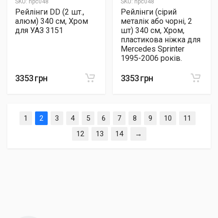
SKU:
hpc048
SKU:
hpc048
Рейлінги DD (2 шт.,
Рейлінги (сірий
алюм) 340 см, Хром
металік або чорні, 2
для УАЗ 3151
шт) 340 см, Хром,
пластикова ніжка для
Mercedes Sprinter
1995-2006 років.
3353 грн
3353 грн
(current)
1
2
3
4
5
6
7
8
9
10
11
12
13
14
→