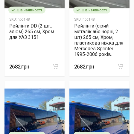
Є в наявності
Є в наявності
SKU:
hpc148
SKU:
hpc148
Рейлінги DD (2 шт.,
Рейлінги (сірий
алюм) 265 см, Хром
металік або чорні, 2
для УАЗ 3151
шт) 265 см, Хром,
пластикова ніжка для
Mercedes Sprinter
1995-2006 років.
2682 грн
2682 грн