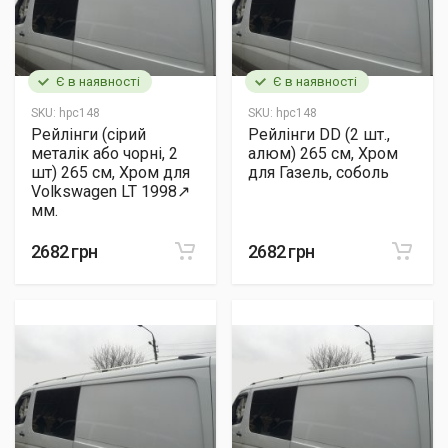
Є в наявності
Є в наявності
SKU:
hpc148
SKU:
hpc148
Рейлінги (сірий
Рейлінги DD (2 шт.,
металік або чорні, 2
алюм) 265 см, Хром
шт) 265 см, Хром для
для Газель, соболь
Volkswagen LT 1998↗
мм.
2682 грн
2682 грн