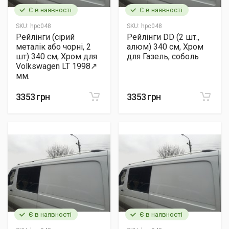
Є в наявності
Є в наявності
SKU:
hpc048
SKU:
hpc048
Рейлінги (сірий
Рейлінги DD (2 шт.,
металік або чорні, 2
алюм) 340 см, Хром
шт) 340 см, Хром для
для Газель, соболь
Volkswagen LT 1998↗
мм.
3353 грн
3353 грн
Є в наявності
Є в наявності