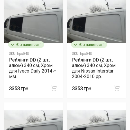
Є в наявності
Є в наявності
SKU:
hpc048
SKU:
hpc048
Рейлінги DD (2 шт.,
Рейлінги DD (2 шт.,
алюм) 340 см, Хром
алюм) 340 см, Хром
для Iveco Daily 2014↗
для Nissan Interstar
мм.
2004-2010 рр.
3353 грн
3353 грн