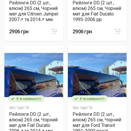
Рейлінги DD (2 шт.,
Рейлінги DD (2 шт.,
алюм) 265 см, Чорний
алюм) 265 см, Чорний
мат для Citroen Jumper
мат для Fiat Ducato
2007↗ та 2014↗ мм.
1995-2006 рр.
2906 грн
2906 грн
Є в наявності
Є в наявності
SKU:
hpb178
SKU:
hpb178
Рейлінги DD (2 шт.,
Рейлінги DD (2 шт.,
алюм) 265 см, Чорний
алюм) 265 см, Чорний
мат для Fiat Ducato
мат для Ford Transit
2006↗ та 2014↗ мм.
1991-2000 років.