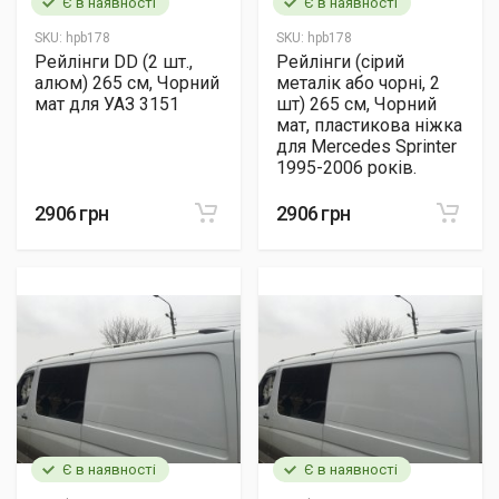
Є в наявності
Є в наявності
SKU:
hpb178
SKU:
hpb178
Рейлінги DD (2 шт.,
Рейлінги (сірий
алюм) 265 см, Чорний
металік або чорні, 2
мат для УАЗ 3151
шт) 265 см, Чорний
мат, пластикова ніжка
для Mercedes Sprinter
1995-2006 років.
2906 грн
2906 грн
Є в наявності
Є в наявності