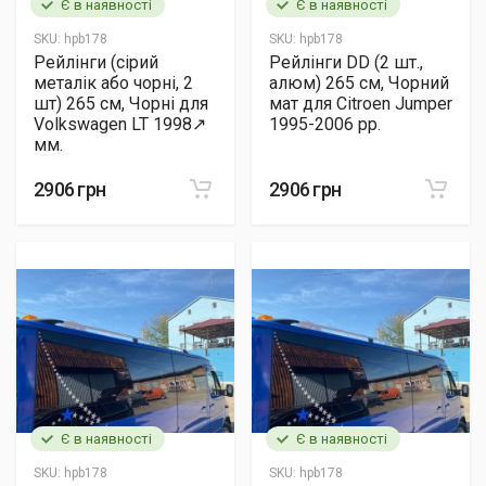
Є в наявності
Є в наявності
SKU:
hpb178
SKU:
hpb178
Рейлінги (сірий
Рейлінги DD (2 шт.,
металік або чорні, 2
алюм) 265 см, Чорний
шт) 265 см, Чорні для
мат для Citroen Jumper
Volkswagen LT 1998↗
1995-2006 рр.
мм.
2906 грн
2906 грн
Є в наявності
Є в наявності
SKU:
hpb178
SKU:
hpb178