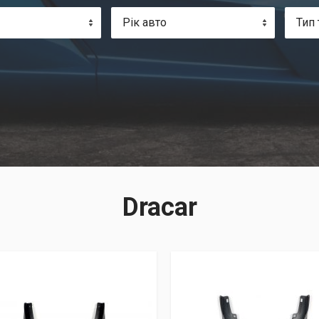
Рік авто
Тип 
Dracar