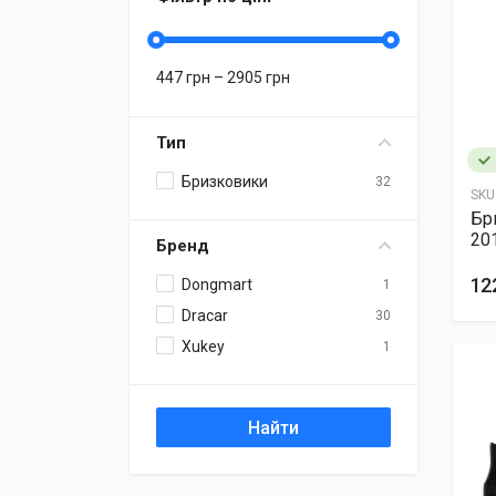
447
грн –
2905
грн
Тип
Бризковики
32
SKU
Бр
20
Бренд
12
Dongmart
1
Dracar
30
Xukey
1
Найти