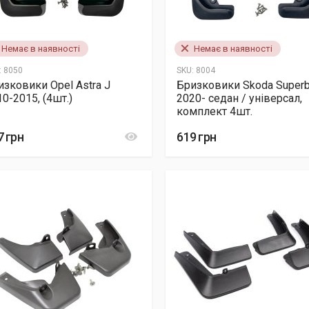
Немає в наявності
Немає в наявності
:
8050
SKU:
8004
изковики Opel Astra J
Бризковики Skoda Superb
0-2015, (4шт.)
2020- седан / універсал,
комплект 4шт.
7 грн
619 грн