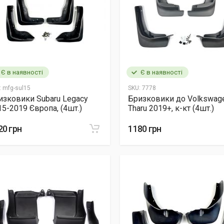
Є в наявності
Є в наявності
:
mfg-sul15
SKU:
7778
изковики Subaru Legacy
Бризковики до Volkswag
15-2019 Європа, (4шт.)
Tharu 2019+, к-кт (4шт.)
20 грн
1180 грн