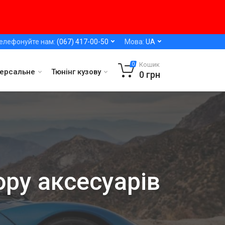
елефонуйте нам:
(067) 417-00-50
Мова:
UA
Кошик
0
версальне
Тюнінг кузову
0
грн
ору аксесуарів