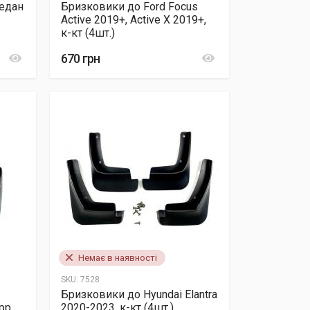
Седан
Бризковики до Ford Focus
Active 2019+, Active X 2019+,
к-кт (4шт.)
670 грн
Немає в наявності
SKU:
7528
Бризковики до Hyundai Elantra
рр.
2020-2023, к-кт (4шт.)