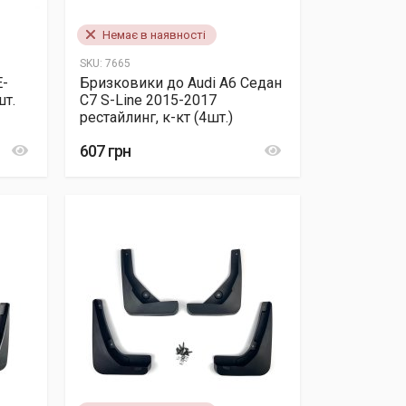
Немає в наявності
SKU:
7665
E-
Бризковики до Audi A6 Седан
шт.
C7 S-Line 2015-2017
рестайлинг, к-кт (4шт.)
607 грн