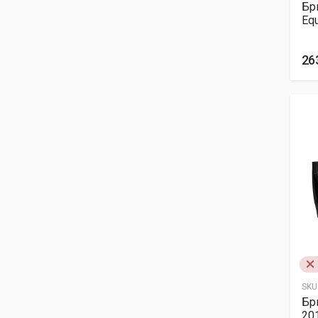
Бр
Eq
26
SKU
Бр
201