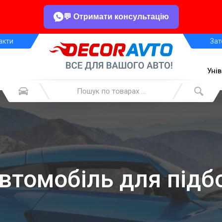
💬 Отримати консультацію
акти
Зат
Уні
автомобіль для підб