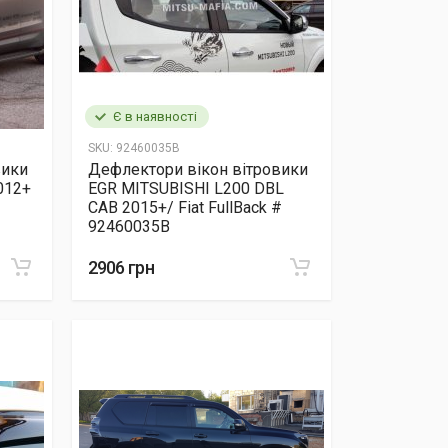
Є в наявності
SKU:
92460035B
вики
Дефлектори вікон вітровики
012+
EGR MITSUBISHI L200 DBL
CAB 2015+/ Fiat FullBack #
92460035B
2906 грн