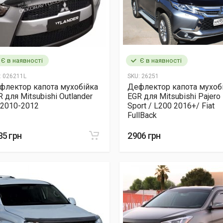
Є в наявності
Є в наявності
:
026211L
SKU:
26251
флектор капота мухобійка
Дефлектор капота мухоб
 для Mitsubishi Outlander
EGR для Mitsubishi Pajero
 2010-2012
Sport / L200 2016+/ Fiat
FullBack
35 грн
2906 грн