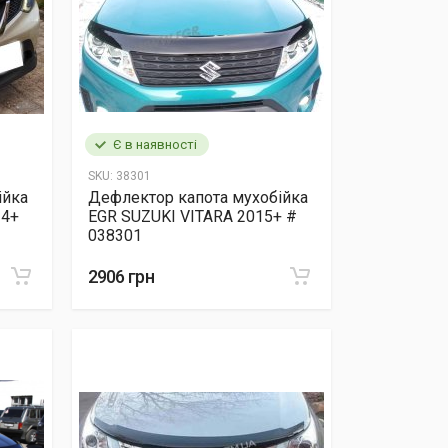
Є в наявності
SKU:
38301
ійка
Дефлектор капота мухобійка
14+
EGR SUZUKI VITARA 2015+ #
038301
2906 грн