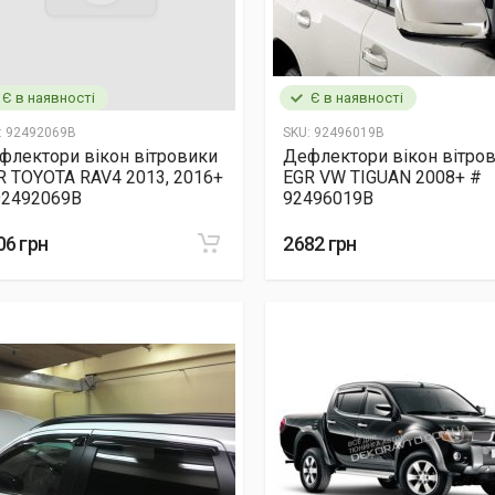
Є в наявності
Є в наявності
:
92492069B
SKU:
92496019B
флектори вікон вітровики
Дефлектори вікон вітро
R TOYOTA RAV4 2013, 2016+
EGR VW TIGUAN 2008+ #
92492069B
92496019B
06 грн
2682 грн