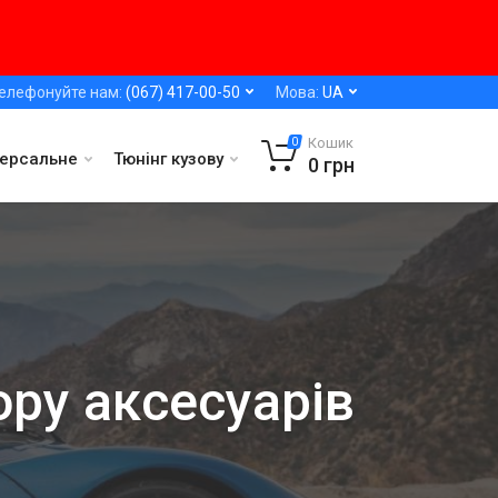
елефонуйте нам:
(067) 417-00-50
Мова:
UA
Кошик
0
версальне
Тюнінг кузову
0
грн
ору аксесуарів