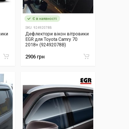
Є в наявності
SKU:
92492078B
вики
Дефлектори вікон вітровики
EGR для Toyota Camry 70
2018+ (92492078B)
2906 грн