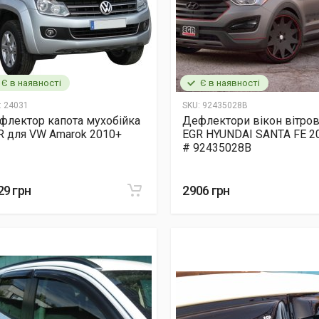
Є в наявності
Є в наявності
:
24031
SKU:
92435028B
флектор капота мухобійка
Дефлектори вікон вітро
R для VW Amarok 2010+
EGR HYUNDAI SANTA FE 2
# 92435028B
29 грн
2906 грн