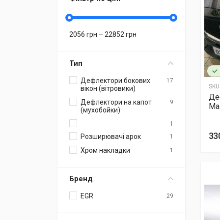
2056
грн –
22852
грн
Тип
Дефлектори бокових
17
SKU
вікон (вітровики)
Де
Дефлектори на капот
9
Ma
(мухобойки)
1
33
Розширювачі арок
1
Хром накладки
1
Бренд
EGR
29