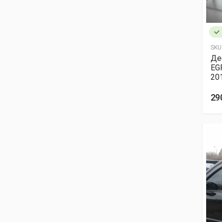
SKU
Де
EG
20
29