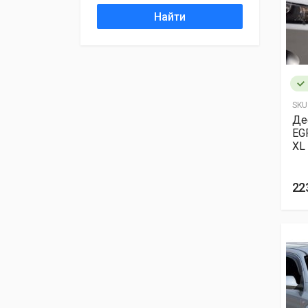
Найти
SKU
Де
EGR
XL
22