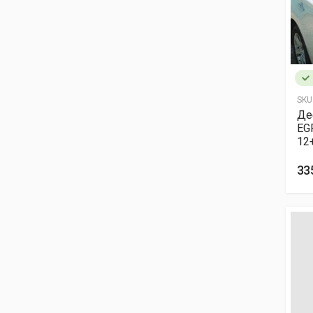
SKU
Де
EG
12
33