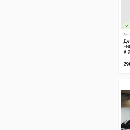
SKU
Де
EG
# 
29