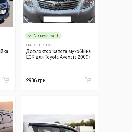
Є в наявності
SKU:
SG1060DSL
ійка
Дефлектор капота мухобійка
EGR для Toyota Avensis 2009+
2906 грн