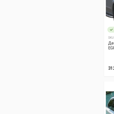
SKU
Де
EG
31