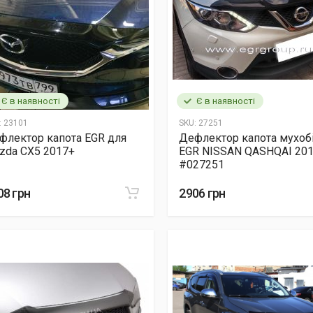
Є в наявності
Є в наявності
:
23101
SKU:
27251
флектор капота EGR для
Дефлектор капота мухоб
zda CX5 2017+
EGR NISSAN QASHQAI 20
#027251
08 грн
2906 грн