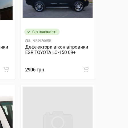
Є в наявності
SKU:
92492065B
вики
Дефлектори вікон вітровики
EGR TOYOTA LC-150 09+
2906 грн