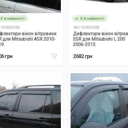
Є в наявності
Є в наявності
:
92460033B
SKU:
92460028B
флектори вікон вітровики
Дефлектори вікон вітро
R для Mitsubishi ASX 2010-
EGR для Mitsubishi L 200
19
2006-2015
06 грн
2682 грн