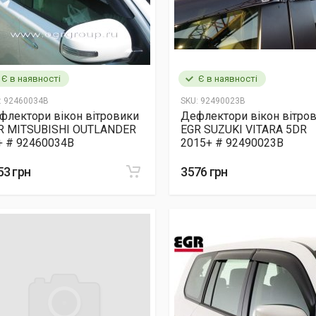
Є в наявності
Є в наявності
:
92460034B
SKU:
92490023B
флектори вікон вітровики
Дефлектори вікон вітро
R MITSUBISHI OUTLANDER
EGR SUZUKI VITARA 5DR
+ # 92460034B
2015+ # 92490023B
53 грн
3576 грн