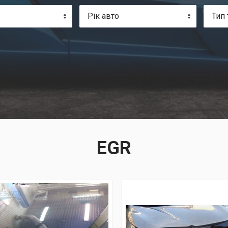
Рік авто
Тип 
EGR