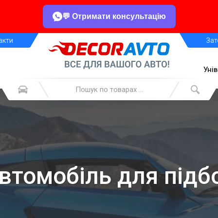
💬 Отримати консультацію
акти
Зат
Уні
автомобіль для підб