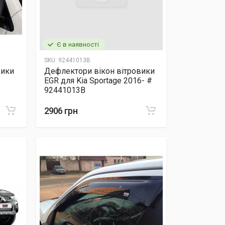
Є в наявності
SKU:
92441013B
вики
Дефлектори вікон вітровики
EGR для Kia Sportage 2016- #
92441013B
2906 грн