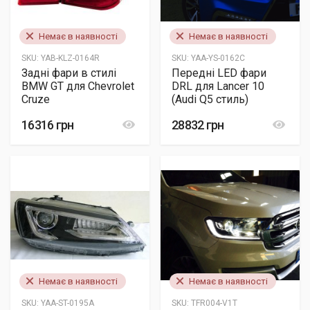
Немає в наявності
Немає в наявності
SKU:
YAB-KLZ-0164R
SKU:
YAA-YS-0162C
Задні фари в стилі
Передні LED фари
BMW GT для Chevrolet
DRL для Lancer 10
Cruze
(Audi Q5 стиль)
16316 грн
28832 грн
Немає в наявності
Немає в наявності
SKU:
YAA-ST-0195A
SKU:
TFR004-V1T