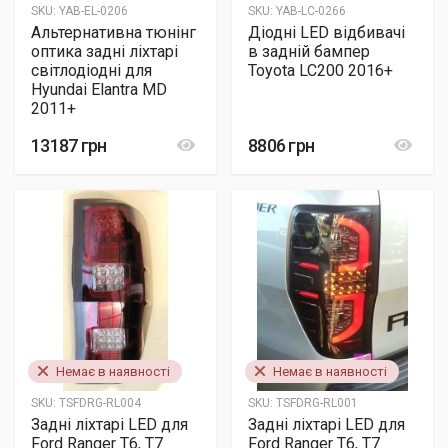
SKU:
YAB-EL-0206
SKU:
YAB-LC-0266
Альтернативна тюнінг
Діодні LED відбивачі
оптика задні ліхтарі
в задній бампер
світлодіодні для
Toyota LC200 2016+
Hyundai Elantra MD
2011+
13187 грн
8806 грн
Немає в наявності
Немає в наявності
SKU:
TSFDRG-RL004
SKU:
TSFDRG-RL001
Задні ліхтарі LED для
Задні ліхтарі LED для
Ford Ranger T6, T7
Ford Ranger T6, T7