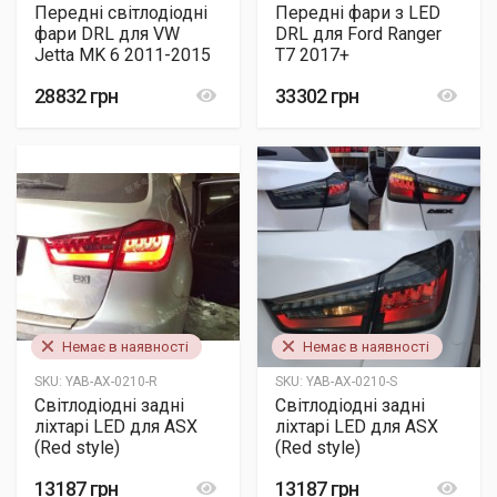
Передні світлодіодні
Передні фари з LED
фари DRL для VW
DRL для Ford Ranger
Jetta MK 6 2011-2015
T7 2017+
28832 грн
33302 грн
Немає в наявності
Немає в наявності
SKU:
YAB-AX-0210-R
SKU:
YAB-AX-0210-S
Світлодіодні задні
Світлодіодні задні
ліхтарі LED для ASX
ліхтарі LED для ASX
(Red style)
(Red style)
13187 грн
13187 грн